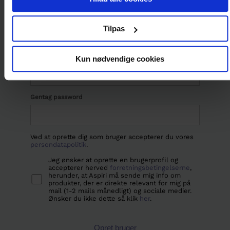
E-mail
Tilpas
Password
Kun nødvendige cookies
Gentag password
Ved at oprette dig som bruger accepterer du vores
persondatapolitik
.
Jeg ønsker at oprette en brugerprofil og
accepterer herved
forretningsbetingelserne
,
herunder, at Aspiri må sende mig info om
produkter, der er direkte relevant for mig på
mail (1-2 mails månedligt) og sociale medier.
Ønsker du ikke dette så klik
her
.
Opret bruger