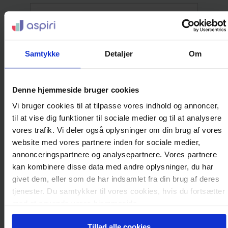
Postnummer
Samtykke
Detaljer
Om
By
Denne hjemmeside bruger cookies
Vi bruger cookies til at tilpasse vores indhold og annoncer,
Land
til at vise dig funktioner til sociale medier og til at analysere
vores trafik. Vi deler også oplysninger om din brug af vores
website med vores partnere inden for sociale medier,
Mobiltelefon
annonceringspartnere og analysepartnere. Vores partnere
kan kombinere disse data med andre oplysninger, du har
givet dem, eller som de har indsamlet fra din brug af deres
tjenester. Du samtykker til vores cookies, hvis du fortsætter
Uddannelse
med at anvende vores hjemmeside.
Tillad alle cookies